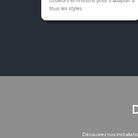
couleurs et finitions pour s’adapter à
tous les styles.
D
Découvrez nos installati