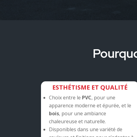
Pourquo
ESTHÉTISME ET QUALITÉ
Choix entre le
PVC
, pour une
apparence moderne et épurée, et le
bois
, pour une ambiance
chaleureuse et naturelle.
Disponibles dans une variété de