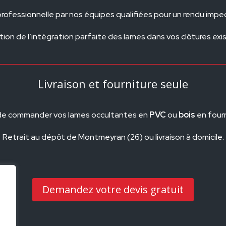
rofessionnelle par nos équipes qualifiées pour un rendu impe
ation de l’intégration parfaite des lames dans vos clôtures exi
Livraison et fourniture seule
é de commander vos lames occultantes en
PVC
ou
bois
en fourn
Retrait au dépôt de Montmeyran (26) ou livraison à domicile.
Demandez votre devis gratuit