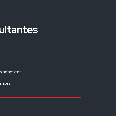
ultantes
ns adaptées.
rences.