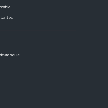
ccable.
stantes.
iture seule.