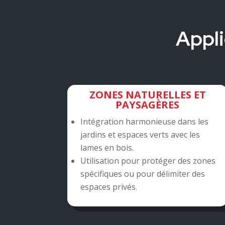
Appli
ZONES NATURELLES ET
PAYSAGÈRES
Intégration harmonieuse dans les
jardins et espaces verts avec les
lames en bois.
Utilisation pour protéger des zones
spécifiques ou pour délimiter des
espaces privés.