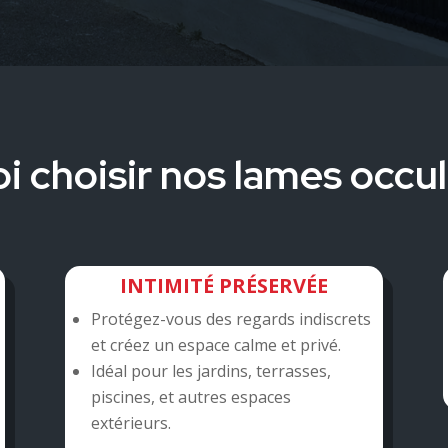
i choisir nos lames occul
INTIMITÉ PRÉSERVÉE
Protégez-vous des regards indiscrets
et créez un espace calme et privé.
Idéal pour les jardins, terrasses,
piscines, et autres espaces
extérieurs.